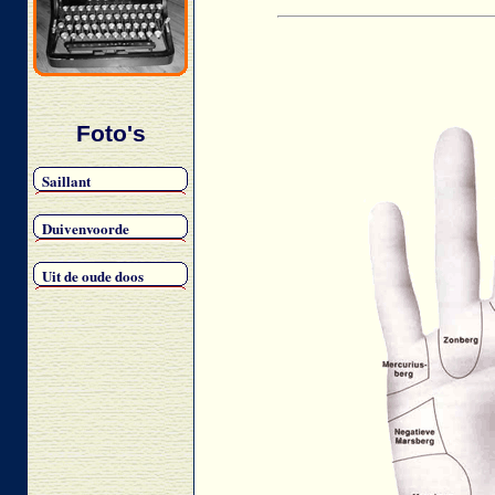
Foto's
Saillant
Duivenvoorde
Uit de oude doos