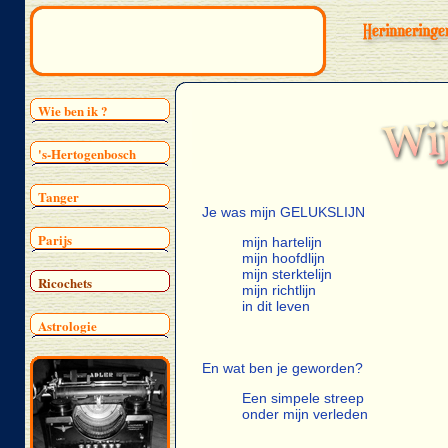
Wie ben ik ?
's-Hertogenbosch
Tanger
Je was mijn GELUKSLIJN
Parijs
mijn hartelijn
mijn hoofdlijn
mijn sterktelijn
Ricochets
mijn richtlijn
in dit leven
Astrologie
En wat ben je geworden?
Een simpele streep
onder mijn verleden