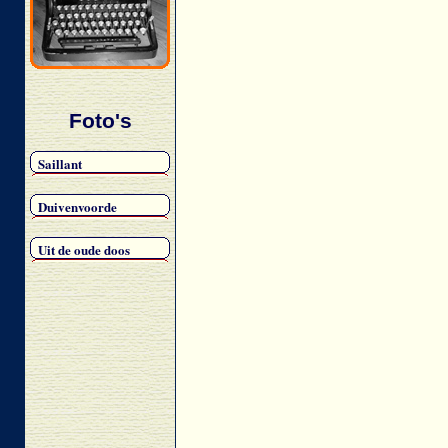
Foto's
Saillant
Duivenvoorde
Uit de oude doos