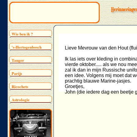
Wie ben ik ?
's-Hertogenbosch
Lieve Mevrouw van den Hout (flui
Ik las iets over kleding in combi
Tanger
vierde oktober..... als we nou mee
zal ik dan in mijn Russische unif
Parijs
een idee. Volgens mij moet dat w
prachtig blauwe Marine-jasjes.
Ricochets
Groetjes,
John (die iedere dag een beetje 
Astrologie